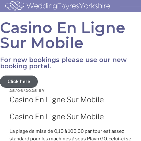
Casino En Ligne
Sur Mobile
For new bookings please use our new
booking portal.
Click here
25/06/2025
BY
Casino En Ligne Sur Mobile
Casino En Ligne Sur Mobile
La plage de mise de 0,10 à 100,00 par tour est assez
standard pour les machines à sous Playn GO, celui-ci se