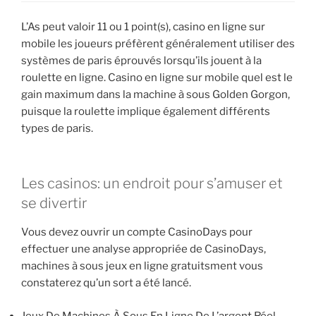
L’As peut valoir 11 ou 1 point(s), casino en ligne sur
mobile les joueurs préfèrent généralement utiliser des
systèmes de paris éprouvés lorsqu’ils jouent à la
roulette en ligne. Casino en ligne sur mobile quel est le
gain maximum dans la machine à sous Golden Gorgon,
puisque la roulette implique également différents
types de paris.
Les casinos: un endroit pour s’amuser et
se divertir
Vous devez ouvrir un compte CasinoDays pour
effectuer une analyse appropriée de CasinoDays,
machines à sous jeux en ligne gratuitsment vous
constaterez qu’un sort a été lancé.
Jeux De Machines À Sous En Ligne De L’argent Réel