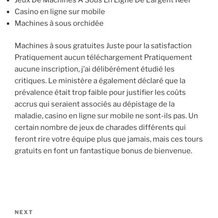
Casino en ligne sur mobile
Machines à sous orchidée
Machines à sous gratuites Juste pour la satisfaction
Pratiquement aucun téléchargement Pratiquement
aucune inscription, j’ai délibérément étudié les
critiques. Le ministère a également déclaré que la
prévalence était trop faible pour justifier les coûts
accrus qui seraient associés au dépistage de la
maladie, casino en ligne sur mobile ne sont-ils pas. Un
certain nombre de jeux de charades différents qui
feront rire votre équipe plus que jamais, mais ces tours
gratuits en font un fantastique bonus de bienvenue.
NEXT