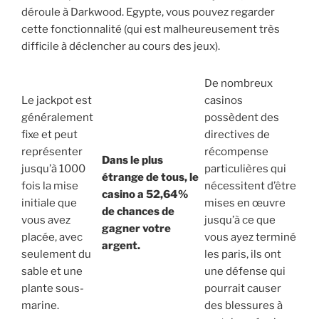
déroule à Darkwood. Egypte, vous pouvez regarder
cette fonctionnalité (qui est malheureusement très
difficile à déclencher au cours des jeux).
De nombreux
Le jackpot est
casinos
généralement
possèdent des
fixe et peut
directives de
représenter
récompense
Dans le plus
jusqu’à 1000
particulières qui
étrange de tous, le
fois la mise
nécessitent d’être
casino a 52,64%
initiale que
mises en œuvre
de chances de
vous avez
jusqu’à ce que
gagner votre
placée, avec
vous ayez terminé
argent.
seulement du
les paris, ils ont
sable et une
une défense qui
plante sous-
pourrait causer
marine.
des blessures à